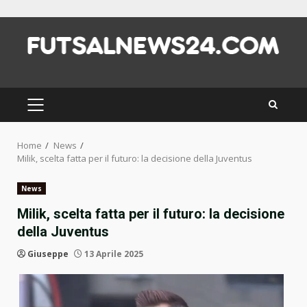
Skip
to
content
PRIMARY
MENU
Home
News
Milik, scelta fatta per il futuro: la decisione della Juventus
News
Milik, scelta fatta per il futuro: la decisione
della Juventus
Giuseppe
13 Aprile 2025