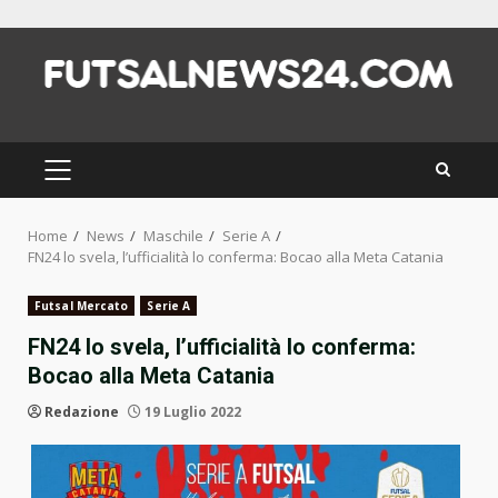
Skip
to
content
PRIMARY
MENU
Home
News
Maschile
Serie A
FN24 lo svela, l’ufficialità lo conferma: Bocao alla Meta Catania
Futsal Mercato
Serie A
FN24 lo svela, l’ufficialità lo conferma:
Bocao alla Meta Catania
Redazione
19 Luglio 2022