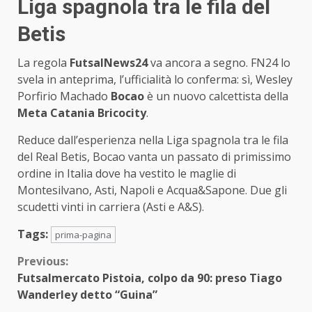
Liga spagnola tra le fila del
Betis
La regola
FutsalNews24
va ancora a segno. FN24 lo
svela in anteprima, l’ufficialità lo conferma: sì, Wesley
Porfirio Machado
Bocao
è un nuovo calcettista della
Meta Catania Bricocity
.
Reduce dall’esperienza nella Liga spagnola tra le fila
del Real Betis, Bocao vanta un passato di primissimo
ordine in Italia dove ha vestito le maglie di
Montesilvano, Asti, Napoli e Acqua&Sapone. Due gli
scudetti vinti in carriera (Asti e A&S).
Tags:
prima-pagina
Continue
Previous:
Futsalmercato Pistoia, colpo da 90: preso Tiago
Reading
Wanderley detto “Guina”