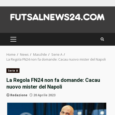
Skip
to
content
PRIMARY
MENU
Home
News
Maschile
Serie A
La Regola FN24 non fa domande: Cacau nuovo mister del Napoli
Serie A
La Regola FN24 non fa domande: Cacau
nuovo mister del Napoli
Redazione
20 Aprile 2023