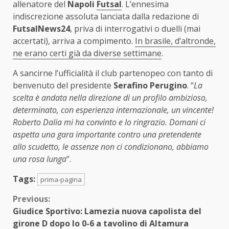
allenatore del
Napoli
Futsal
. L’ennesima
indiscrezione assoluta lanciata dalla redazione di
FutsalNews24
, priva di interrogativi o duelli (mai
accertati), arriva a compimento.
In brasile, d’altronde,
ne erano certi già da diverse settimane
.
A sancirne l’ufficialità il club partenopeo con tanto di
benvenuto del presidente
Serafino Perugino
. “
La
scelta è andata nella direzione di un profilo ambizioso,
determinato, con esperienza internazionale, un vincente!
Roberto Dalia mi ha convinto e lo ringrazio. Domani ci
aspetta una gara importante contro una pretendente
allo scudetto, le assenze non ci condizionano, abbiamo
una rosa lunga
”.
Tags:
prima-pagina
Continue
Previous:
Giudice Sportivo: Lamezia nuova capolista del
Reading
girone D dopo lo 0-6 a tavolino di Altamura