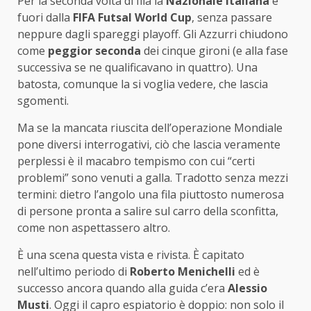
Per la seconda volta di fila la
Nazionale Italiana
è
fuori dalla
FIFA Futsal World Cup
, senza passare
neppure dagli spareggi playoff. Gli Azzurri chiudono
come
peggior seconda
dei cinque gironi (e alla fase
successiva se ne qualificavano in quattro). Una
batosta, comunque la si voglia vedere, che lascia
sgomenti.
Ma se la mancata riuscita dell’operazione Mondiale
pone diversi interrogativi, ciò che lascia veramente
perplessi è il macabro tempismo con cui “certi
problemi” sono venuti a galla. Tradotto senza mezzi
termini: dietro l’angolo una fila piuttosto numerosa
di persone pronta a salire sul carro della sconfitta,
come non aspettassero altro.
È una scena questa vista e rivista. È capitato
nell’ultimo periodo di
Roberto Menichelli
ed è
successo ancora quando alla guida c’era
Alessio
Musti
. Oggi il capro espiatorio è doppio: non solo il