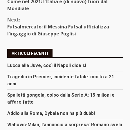
Come nel 2021: l’Italia è (di nuovo) fuori dal
Reading
Mondiale
Next:
Futsalmercato: il Messina Futsal ufficializza
l’ingaggio di Giuseppe Puglisi
ARTICOLI RECENTI
Lucca alla Juve, così il Napoli dice sì
Tragedia in Premier, incidente fatale: morto a 21
anni
Spalletti gongola, colpo dalla Serie A: 15 milioni e
affare fatto
Addio alla Roma, Dybala non ha più dubbi
Vlahovic-Milan, l’annuncio a sorpresa: Romano svela