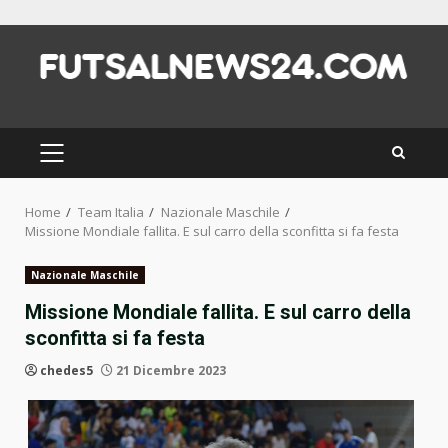
Skip
to
content
PRIMARY
MENU
Home
Team Italia
Nazionale Maschile
Missione Mondiale fallita. E sul carro della sconfitta si fa festa
Nazionale Maschile
Missione Mondiale fallita. E sul carro della
sconfitta si fa festa
chedes5
21 Dicembre 2023