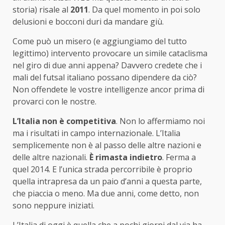
storia) risale al
2011
. Da quel momento in poi solo
delusioni e bocconi duri da mandare giù.
Come può un misero (e aggiungiamo del tutto
legittimo) intervento provocare un simile cataclisma
nel giro di due anni appena? Davvero credete che i
mali del futsal italiano possano dipendere da ciò?
Non offendete le vostre intelligenze ancor prima di
provarci con le nostre.
L’Italia non è competitiva
. Non lo affermiamo noi
ma i risultati in campo internazionale. L’Italia
semplicemente non è al passo delle altre nazioni e
delle altre nazionali.
È rimasta indietro
. Ferma a
quel 2014. E l’unica strada percorribile è proprio
quella intrapresa da un paio d’anni a questa parte,
che piaccia o meno. Ma due anni, come detto, non
sono neppure iniziati.
L’Italia di oggi è quella che a pochi giorni dal via ha