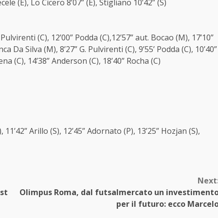
tecele (E), Lo Cicero 8’07” (E), Stigliano 10’42” (S)
” Pulvirenti (C), 12’00” Podda (C),12’57” aut. Bocao (M), 17’10”
a Da Silva (M), 8’27” G. Pulvirenti (C), 9’55’ Podda (C), 10’40”
ena (C), 14’38” Anderson (C), 18’40” Rocha (C)
P), 11’42” Arillo (S), 12’45” Adornato (P), 13’25” Hozjan (S),
Next
st
Olimpus Roma, dal futsalmercato un investiment
per il futuro: ecco Marcel