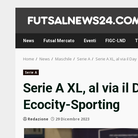
Skip
to
content
News
Futsal Mercato
Eventi
FIGC-LND
T
Home
News
Maschile
Serie A
Serie A XL, al via il Da
Serie A
Serie A XL, al via il
Ecocity-Sporting
Redazione
29 Dicembre 2023