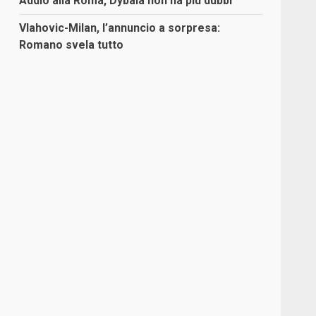
Addio alla Roma, Dybala non ha più dubbi
Vlahovic-Milan, l’annuncio a sorpresa:
Romano svela tutto