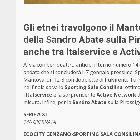
Gli etnei travolgono il Man
della Sandro Abate sulla Pi
anche tra Italservice e Act
Al via con ben quattro anticipi il turno numero 14
andata che si concluderà il 7 gennaio prossimo. Sp
Mantova: un 12-3 con doppiette di Pulvirenti, T
nel finale salva lo
Sporting Sala Consilina
: ottimo
l’
Italservice
e la sorprendente
Active Network
d
misura, infine, per la
Sandro Abate
sulla Pirossig
SERIE A XL
14^ GIORNATA
ECOCITY GENZANO-SPORTING SALA CONSILINA