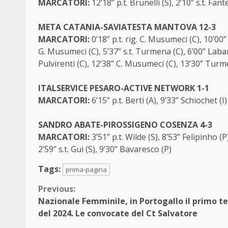
MARCATORI:
12’18” p.t. Brunelli (S), 2’10” s.t. Fan
META CATANIA-SAVIATESTA MANTOVA 12-3
MARCATORI:
0’18” p.t. rig. C. Musumeci (C), 10’00
G. Musumeci (C), 5’37” s.t. Turmena (C), 6’00” Labanc
Pulvirenti (C), 12’38” C. Musumeci (C), 13’30” Turm
ITALSERVICE PESARO-ACTIVE NETWORK 1-1
MARCATORI:
6’15” p.t. Berti (A), 9’33” Schiochet (I)
SANDRO ABATE-PIROSSIGENO COSENZA 4-3
MARCATORI:
3’51” p.t. Wilde (S), 8’53” Felipinho (
2’59” s.t. Gui (S), 9’30” Bavaresco (P)
Tags:
prima-pagina
Continue
Previous:
Nazionale Femminile, in Portogallo il primo te
Reading
del 2024. Le convocate del Ct Salvatore