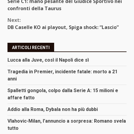
Serie C1: mano pesante del Giudice Sportivo nei
Reading
confronti della Taurus
Next:
DB Caselle KO ai playout, Spiga shock: “Lascio”
ARTICOLI RECENTI
Lucca alla Juve, così il Napoli dice sì
Tragedia in Premier, incidente fatale: morto a 21
anni
Spalletti gongola, colpo dalla Serie A: 15 milioni e
affare fatto
Addio alla Roma, Dybala non ha più dubbi
Vlahovic-Milan, l’annuncio a sorpresa: Romano svela
tutto