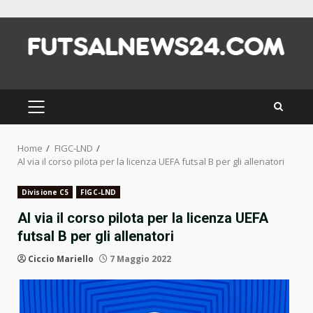
Skip
to
content
PRIMARY
MENU
Home
FIGC-LND
Al via il corso pilota per la licenza UEFA futsal B per gli allenatori
Divisione C5
FIGC-LND
Al via il corso pilota per la licenza UEFA
futsal B per gli allenatori
Ciccio Mariello
7 Maggio 2022