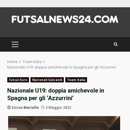
Skip
to
content
PRIMARY
MENU
Home
Team Italia
Nazionale U19: doppia amichevole in Spagna per gli ‘Azzurrini’
Futsal Euro
Nazionali Giovanili
Team Italia
Nazionale U19: doppia amichevole in
Spagna per gli ‘Azzurrini’
Ciccio Mariello
2 Maggio 2022