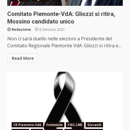
Comitato Piemonte-VdA: Gliozzi si ritira,
Mossino candidato unico
Redazione
8 Gennaio 2021
Non ci sarà duello nelle elezioni a Presidente del
Comitato Regionale Piemonte VdA: Gliozzi si ritira e...
Read More
CR Piemonte-VdA
Femminile
FIGC-LND
Giovanili