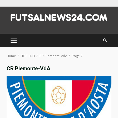
Skip
to
content
PRIMARY
MENU
Home
FIGC-LND
CR Piemonte-VdA
Page 2
CR Piemonte-VdA