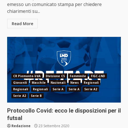
emesso un comunicato stampa per chiedere
chiarimenti su...
Read More
CR Piemonte-VdA
Divisione C5
Femminile
FIGC-LND
Giovanili
Maschile
Nazionali
News
Regionali
Regionali
Regionali
Serie A
Serie A
Serie A2
Serie A2
Serie B
Protocollo Covid: ecco le disposizioni per il
futsal
Redazione
23 Settembre 2020