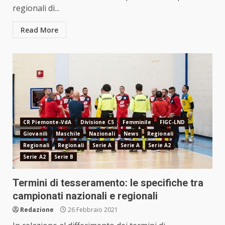
regionali di...
Read More
CR Piemonte-VdA
Divisione C5
Femminile
FIGC-LND
Giovanili
Maschile
Nazionali
News
Regionali
Regionali
Regionali
Serie A
Serie A
Serie A2
Serie A2
Serie B
Termini di tesseramento: le specifiche tra
campionati nazionali e regionali
Redazione
26 Febbraio 2021