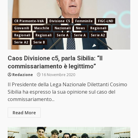
CR Piemonte-VdA
Divisione C5
Femminile
FIGC-LND
Giovanili
Maschile
Nazionali
News
Regionali
Regionali
Regionali
Serie A
Serie A
Serie A2
Serie A2
Serie B
Caos Divisione c5, parla Sibilia: “Il
commissariamento è legittimo”
Redazione
16 Novembre 2020
Il Presidente della Lega Nazionale Dilettanti Cosimo
Sibilia ha espresso la sua opinione sul caso del
commissariamento...
Read More