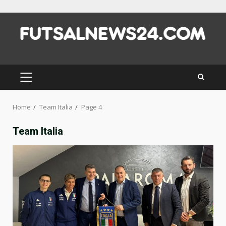
Skip
to
content
PRIMARY
MENU
Home
Team Italia
Page 4
Team Italia